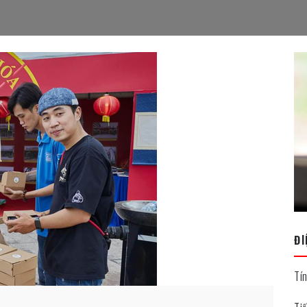
ĐI
Tí