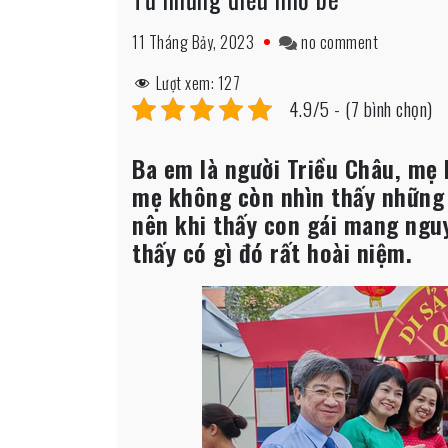
on
11 Tháng Bảy, 2023
no comment
Từ
Lượt xem:
127
những
4.9/5 - (7 bình chọn)
điều
nhỏ
Ba em là người Triều Châu, mẹ 
bé
mẹ không còn nhìn thấy những 
nên khi thấy con gái mang nguy
thấy có gì đó rất hoài niệm.