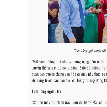
Gian hàng giới thiệu tú
“Một hành động nhỏ nhưng mang nặng tấm chân tìn
truyền thống gắn bó cộng đồng; ở đó có những nghĩ
quan đến truyền thống văn hóa để điều này thực sự 
khi đứng trước các bạn trẻ Lớp Tiếng Quảng Đông C
Tấm lòng người trẻ
“Con tự may túi thơm này luôn đó hen? Mà, cái đầ