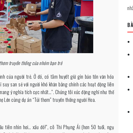
nh
BÀ
i thơm truyền thống của nhóm bạn trẻ
h của người trẻ. Ở đó, có tâm huyết giữ gìn bảo tồn văn hóa
 suy san sẻ với người khó khăn bằng chính các hoạt động liên
mang ý nghĩa tích cực nhất…”. Chúng tôi xúc động nghĩ như thế
hợ Lớn cùng dự án “Túi thơm” truyền thống người Hoa.
u tiên nhìn hơi… xấu đó!”, cô Thi Phụng Ái (hơn 50 tuổi, ngụ