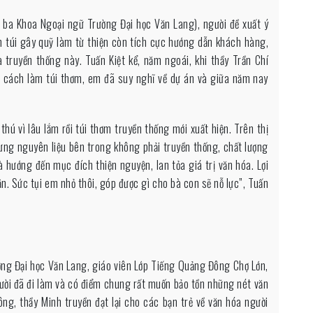
 ba Khoa Ngoại ngữ Trường Đại học Văn Lang), người đề xuất ý
n túi gây quỹ làm từ thiện còn tích cực hướng dẫn khách hàng,
 truyền thống này. Tuấn Kiệt kể, năm ngoái, khi thầy Trần Chí
ỉ cách làm túi thơm, em đã suy nghĩ về dự án và giữa năm nay
ú vì lâu lắm rồi túi thơm truyền thống mới xuất hiện. Trên thị
ưng nguyên liệu bên trong không phải truyền thống, chất lượng
hướng đến mục đích thiện nguyện, lan tỏa giá trị văn hóa. Lợi
. Sức tụi em nhỏ thôi, góp được gì cho bà con sẽ nỗ lực”, Tuấn
ờng Đại học Văn Lang, giáo viên Lớp Tiếng Quảng Đông Chợ Lớn,
gười đã đi làm và có điểm chung rất muốn bảo tồn những nét văn
ng, thầy Minh truyền đạt lại cho các bạn trẻ về văn hóa người