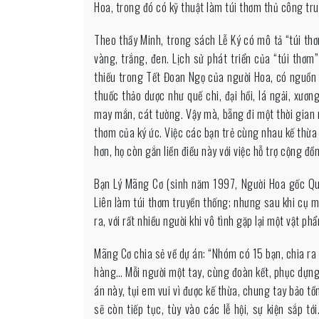
Hoa, trong đó có kỹ thuật làm túi thơm thủ công tr
Theo thầy Minh, trong sách Lễ Ký có mô tả “túi thơ
vàng, trắng, đen. Lịch sử phát triển của “túi thơ
thiếu trong Tết Đoan Ngọ của người Hoa, có nguồn g
thuốc thảo dược như quế chi, đại hồi, lá ngải, xư
may mắn, cát tường. Vậy mà, bẵng đi một thời gian rấ
thơm của ký ức. Việc các bạn trẻ cùng nhau kế thừa 
hơn, họ còn gắn liền điều này với việc hỗ trợ cộng đồ
Bạn Lý Mãng Cơ (sinh năm 1997, Người Hoa gốc Quả
Liên làm túi thơm truyền thống; nhưng sau khi cụ 
ra, với rất nhiều người khi vô tình gặp lại một vật p
Mãng Cơ chia sẻ về dự án: “Nhóm có 15 bạn, chia ra
hàng… Mỗi người một tay, cùng đoàn kết, phục dựng l
án này, tụi em vui vì được kế thừa, chung tay bảo tồ
sẽ còn tiếp tục, tùy vào các lễ hội, sự kiện sắp tớ