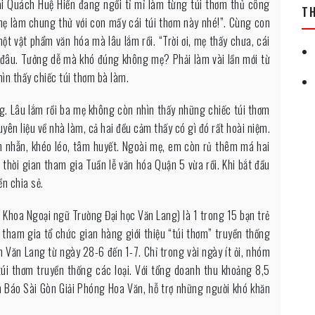
i Quách Huệ Hiền đang ngồi tỉ mỉ làm từng túi thơm thủ công
T
mẹ làm chung thử với con mấy cái túi thơm này nhé!”. Cùng con
ột vật phẩm văn hóa mà lâu lắm rồi. “Trời ơi, mẹ thấy chưa, cái
 đâu. Tưởng dễ mà khó đúng không mẹ? Phải làm vài lần mới từ
hìn thấy chiếc túi thơm bà làm.
g. Lâu lắm rồi ba mẹ không còn nhìn thấy những chiếc túi thơm
ên liệu về nhà làm, cả hai đều cảm thấy có gì đó rất hoài niệm.
n nhẫn, khéo léo, tâm huyết. Ngoài mẹ, em còn rủ thêm má hai
 thời gian tham gia Tuần lễ văn hóa Quận 5 vừa rồi. Khi bắt đầu
ền chia sẻ.
Khoa Ngoại ngữ Trường Đại học Văn Lang) là 1 trong 15 bạn trẻ
tham gia tổ chức gian hàng giới thiệu “túi thơm” truyền thống
 Văn Lang từ ngày 28-6 đến 1-7. Chỉ trong vài ngày ít ỏi, nhóm
túi thơm truyền thống các loại. Với tổng doanh thu khoảng 8,5
ện Báo Sài Gòn Giải Phóng Hoa Văn, hỗ trợ những người khó khăn