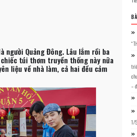
Ti
BÀ
“T
là người Quảng Đông. Lâu lắm rồi ba
chiếc túi thơm truyền thống này nữa
ên liệu về nhà làm, cả hai đều cảm
tr
ch
– 
1/