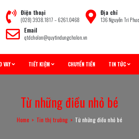
Điện thoại
Địa chỉ
(028) 3938.1817 – 6261.0468
136 Nguyễn Tri Phư
Email
qtdcholon@quytindungcholon.vn
O VAY
TIẾT KIỆM
CHUYỂN TIỀN
TIN TỨC
Từ những điều nhỏ bé
Home
Tin thị trường
Từ những điều nhỏ bé