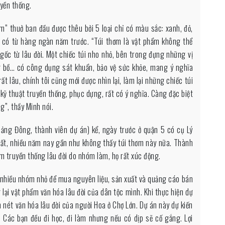
uyền thống.
m” thuở ban đầu được thêu bởi 5 loại chỉ có màu sắc: xanh, đỏ,
m” có từ hàng ngàn năm trước. “Túi thơm là vật phẩm không thể
ốc từ lâu đời. Một chiếc túi nho nhỏ, bên trong đựng những vị
ơng bồ… có công dụng sát khuẩn, bảo vệ sức khỏe, mang ý nghĩa
t lâu, chính tôi cũng mới được nhìn lại, làm lại những chiếc túi
kỹ thuật truyền thống, phục dựng, rất có ý nghĩa. Càng đặc biệt
ng”, thầy Minh nói.
ng Đông, thành viên dự án) kể, ngày trước ở quận 5 có cụ Lý
mất, nhiều năm nay gần như không thấy túi thơm này nữa. Thành
hẩm truyền thống lâu đời do nhóm làm, họ rất xúc động.
 nhiều nhóm nhỏ để mua nguyên liệu, sản xuất và quảng cáo bán
ại vật phẩm văn hóa lâu đời của dân tộc mình. Khi thực hiện dự
n nét văn hóa lâu đời của người Hoa ở Chợ Lớn. Dự án này dự kiến
i. Các bạn đều đi học, đi làm nhưng nếu có dịp sẽ cố gắng. Lợi