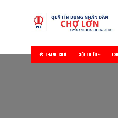
Skip
to
content
Quỹ tín dụng Chợ Lớn
Quỹ của mọi nhà, hài hòa lợi ích
TRANG CHỦ
GIỚI THIỆU
CH