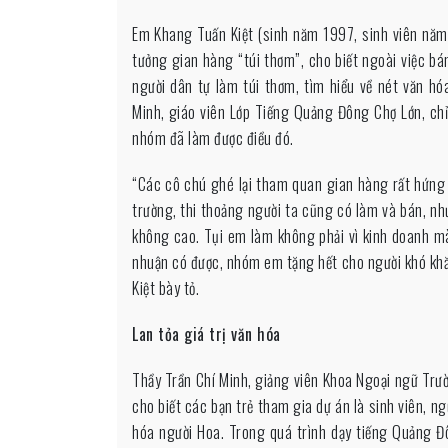
Em Khang Tuấn Kiệt (sinh năm 1997, sinh viên năm
tưởng gian hàng “túi thơm”, cho biết ngoài việc bá
người dân tự làm túi thơm, tìm hiểu về nét văn hóa
Minh, giáo viên Lớp Tiếng Quảng Đông Chợ Lớn, ch
nhóm đã làm được điều đó.
“Các cô chú ghé lại tham quan gian hàng rất hứng th
trường, thi thoảng người ta cũng có làm và bán, nh
không cao. Tụi em làm không phải vì kinh doanh mà 
nhuận có được, nhóm em tặng hết cho người khó khăn
Kiệt bày tỏ.
Lan tỏa giá trị văn hóa
Thầy Trần Chí Minh, giảng viên Khoa Ngoại ngữ Trư
cho biết các bạn trẻ tham gia dự án là sinh viên, n
hóa người Hoa. Trong quá trình dạy tiếng Quảng Đô