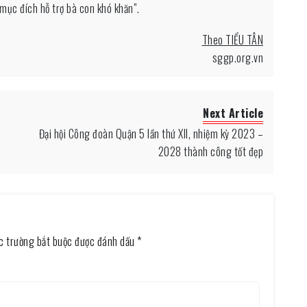
mục đích hỗ trợ bà con khó khăn”.
Theo TIỂU TÂN
sggp.org.vn
Next Article
Đại hội Công đoàn Quận 5 lần thứ XII, nhiệm kỳ 2023 –
2028 thành công tốt đẹp
c trường bắt buộc được đánh dấu
*