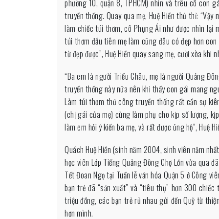
phường 10, quận 8, TPHCM) nhìn và trêu cô con gá
truyền thống. Quay qua mẹ, Huệ Hiền thủ thỉ: “Vậy 
làm chiếc túi thơm, cô Phụng Ái như được nhìn lại m
túi thơm đầu tiên mẹ làm cũng đâu có đẹp hơn con
từ đẹp được”, Huệ Hiền quay sang mẹ, cười xòa khi n
“Ba em là người Triều Châu, mẹ là người Quảng Đôn
truyền thống này nữa nên khi thấy con gái mang nguy
Làm túi thơm thủ công truyền thống rất cần sự kiê
(chị gái của mẹ) cùng làm phụ cho kịp số lượng, kịp
làm em hỏi ý kiến ba mẹ, và rất được ủng hộ”, Huệ Hi
Quách Huệ Hiền (sinh năm 2004, sinh viên năm nhất 
học viên Lớp Tiếng Quảng Đông Chợ Lớn vừa qua đã 
Tết Đoan Ngọ tại Tuần lễ văn hóa Quận 5 ở Công viên
bạn trẻ đã “sản xuất” và “tiêu thụ” hơn 300 chiếc 
triệu đồng, các bạn trẻ rủ nhau gửi đến Quỹ từ thi
hơn mình.