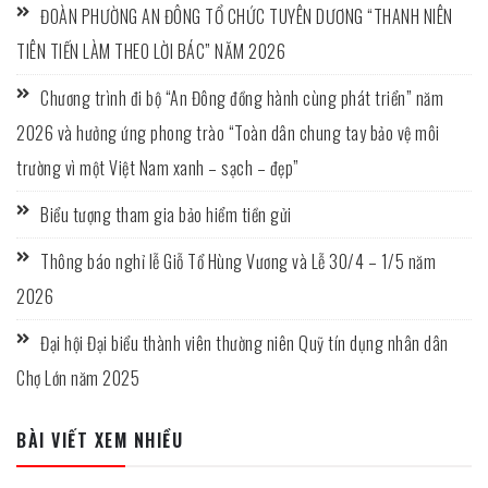
ĐOÀN PHƯỜNG AN ĐÔNG TỔ CHỨC TUYÊN DƯƠNG “THANH NIÊN
TIÊN TIẾN LÀM THEO LỜI BÁC” NĂM 2026
Chương trình đi bộ “An Đông đồng hành cùng phát triển” năm
2026 và hưởng ứng phong trào “Toàn dân chung tay bảo vệ môi
trường vì một Việt Nam xanh – sạch – đẹp”
Biểu tượng tham gia bảo hiểm tiền gửi
Thông báo nghỉ lễ Giỗ Tổ Hùng Vương và Lễ 30/4 – 1/5 năm
2026
Đại hội Đại biểu thành viên thường niên Quỹ tín dụng nhân dân
Chợ Lớn năm 2025
BÀI VIẾT XEM NHIỀU