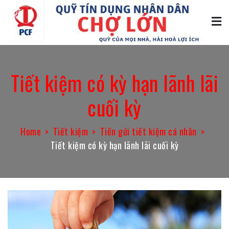
Skip
to
content
Quỹ tín dụng Chợ Lớn
Quỹ của mọi nhà, hài hòa lợi ích
Tiết kiệm có kỳ hạn lãnh lãi
cuối kỳ
Home
Tiết kiệm
Tiền gửi tiết kiệm cá nhân
Tiết kiệm có kỳ hạn lãnh lãi cuối kỳ