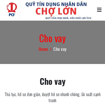
Skip
to
content
Quỹ tín dụng Chợ Lớn
Quỹ của mọi nhà, hài hòa lợi ích
Cho vay
Home
Cho vay
Cho vay
Thủ tục, hồ sơ đơn giản, duyệt hồ sơ nhanh chóng, lãi suất cạnh
tranh