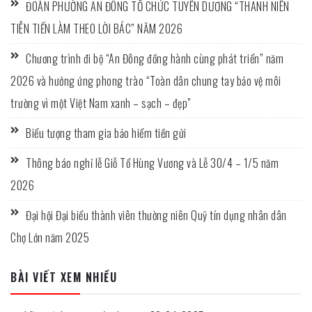
ĐOÀN PHƯỜNG AN ĐÔNG TỔ CHỨC TUYÊN DƯƠNG “THANH NIÊN
TIÊN TIẾN LÀM THEO LỜI BÁC” NĂM 2026
Chương trình đi bộ “An Đông đồng hành cùng phát triển” năm
2026 và hưởng ứng phong trào “Toàn dân chung tay bảo vệ môi
trường vì một Việt Nam xanh – sạch – đẹp”
Biểu tượng tham gia bảo hiểm tiền gửi
Thông báo nghỉ lễ Giỗ Tổ Hùng Vương và Lễ 30/4 – 1/5 năm
2026
Đại hội Đại biểu thành viên thường niên Quỹ tín dụng nhân dân
Chợ Lớn năm 2025
BÀI VIẾT XEM NHIỀU