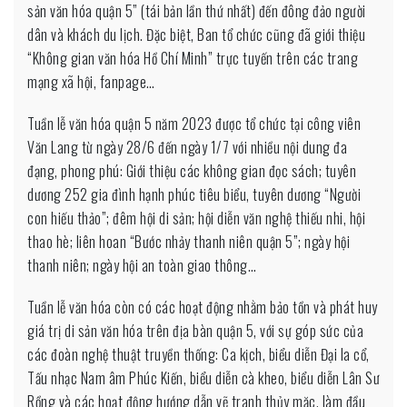
sản văn hóa quận 5” (tái bản lần thứ nhất) đến đông đảo người
dân và khách du lịch. Đặc biệt, Ban tổ chức cũng đã giới thiệu
“Không gian văn hóa Hồ Chí Minh” trực tuyến trên các trang
mạng xã hội, fanpage…
Tuần lễ văn hóa quận 5 năm 2023 được tổ chức tại công viên
Văn Lang từ ngày 28/6 đến ngày 1/7 với nhiều nội dung đa
đạng, phong phú: Giới thiệu các không gian đọc sách; tuyên
dương 252 gia đình hạnh phúc tiêu biểu, tuyên dương “Người
con hiếu thảo”; đêm hội di sản; hội diễn văn nghệ thiếu nhi, hội
thao hè; liên hoan “Bước nhảy thanh niên quận 5”; ngày hội
thanh niên; ngày hội an toàn giao thông…
Tuần lễ văn hóa còn có các hoạt động nhằm bảo tồn và phát huy
giá trị di sản văn hóa trên địa bàn quận 5, với sự góp sức của
các đoàn nghệ thuật truyền thống: Ca kịch, biểu diễn Đại la cổ,
Tấu nhạc Nam âm Phúc Kiến, biểu diễn cà kheo, biểu diễn Lân Sư
Rồng và các hoạt động hướng dẫn vẽ tranh thủy mặc, làm đầu