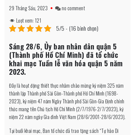
on
29 Tháng Sáu, 2023
no comment
Phát
Lượt xem:
121
huy
5/5 - (16 bình chọn)
giá
trị
Sáng 28/6, Ủy ban nhân dân quận 5
di
(Thành phố Hồ Chí Minh) đã tổ chức
sản
khai mạc Tuần lễ văn hóa quận 5 năm
văn
2023.
hóa
vùng
Đây là hoạt động thiết thực nhằm chào mừng kỷ niệm 325 năm
Chợ
thành lập Thành phố Sài Gòn-Thành phố Hồ Chí Minh (1698-
Lớn
2023), kỷ niệm 47 năm Ngày Thành phố Sài Gòn-Gia Định chính
xưa
thức mang tên Chủ tịch Hồ Chí Minh (2/7/1976-2/7/2023), kỷ
niệm 22 năm ngày Gia đình Việt Nam (28/6/2001-28/6/2023).
Tại buổi khai mạc, Ban tổ chức đã trao tặng sách “Tự hào Di