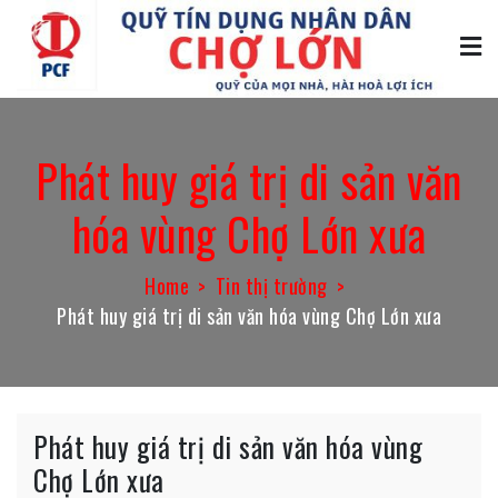
Skip
to
content
Quỹ tín dụng Chợ Lớn
Quỹ của mọi nhà, hài hòa lợi ích
Phát huy giá trị di sản văn
hóa vùng Chợ Lớn xưa
Home
Tin thị trường
Phát huy giá trị di sản văn hóa vùng Chợ Lớn xưa
Phát huy giá trị di sản văn hóa vùng
Chợ Lớn xưa