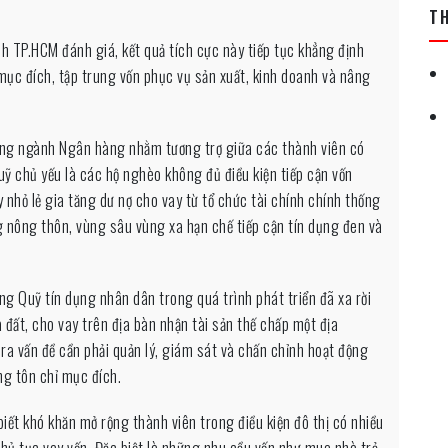
T
TP.HCM đánh giá, kết quả tích cực này tiếp tục khẳng định
ục đích, tập trung vốn phục vụ sản xuất, kinh doanh và nâng
rong ngành Ngân hàng nhằm tương trợ giữa các thành viên có
uỹ chủ yếu là các hộ nghèo không đủ điều kiện tiếp cận vốn
nhỏ lẻ gia tăng dư nợ cho vay từ tổ chức tài chính chính thống
g nông thôn, vùng sâu vùng xa hạn chế tiếp cận tín dụng đen và
ng Quỹ tín dụng nhân dân trong quá trình phát triển đã xa rời
đất, cho vay trên địa bàn nhận tài sản thế chấp một địa
ra vấn đề cần phải quản lý, giám sát và chấn chỉnh hoạt động
g tôn chỉ mục đích.
ết khó khăn mở rộng thành viên trong điều kiện đô thị có nhiều
 thủ tục vay vốn. Đặc biệt là những nhu cầu vốn như mua nhà trả