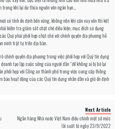
 trong khi lại dư thừa nguồn vốn ngắn hạn…
mới có tính ổn định bền vững, không nên khi cần vay vốn thì kết
n phải kiểm tra giám sát chặt chẽ điều kiện, mục đích sử dụng
ác Quỹ phải phối hợp chặt chẽ với chính quyền địa phương hỗ
n ninh trật tự trên địa bàn.
rò chính quyền địa phương trong việc phối hợp với Quỹ tín dụng
 doanh tạo lập cuộc sống của người dân “để không ai bị bỏ lại
ản phối hợp với Công an thành phố trong việc cung cấp thông
 đảm bảo hoạt động của các Quỹ tín dụng nhân dân và giữ ổn định
Next Article
u
Ngân hàng Nhà nước Việt Nam điều chỉnh một số mức
lãi suất từ ngày 23/9/2022