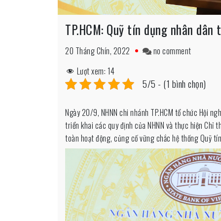
TP.HCM: Quỹ tín dụng nhân dân t
on
20 Tháng Chín, 2022
no comment
TP.HCM:
Lượt xem:
14
Quỹ
5/5 - (1 bình chọn)
tín
dụng
Ngày 20/9, NHNN chi nhánh TP.HCM tổ chức Hội ngh
nhân
triển khai các quy định của NHNN và thực hiện Chỉ
dân
toàn hoạt động, củng cố vững chắc hệ thống Quỹ tí
tăng
tỷ
trọng
cho
vay
hộ
gia