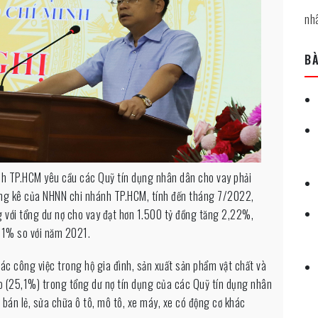
nh
BÀ
 TP.HCM yêu cầu các Quỹ tín dụng nhân dân cho vay phải
ống kê của NHNN chi nhánh TP.HCM, tính đến tháng 7/2022,
g với tổng dư nợ cho vay đạt hơn 1.500 tỷ đồng tăng 2,22%,
,91% so với năm 2021.
ác công việc trong hộ gia đình, sản xuất sản phẩm vật chất và
ao (25,1%) trong tổng dư nợ tín dụng của các Quỹ tín dụng nhân
bán lẻ, sửa chữa ô tô, mô tô, xe máy, xe có động cơ khác