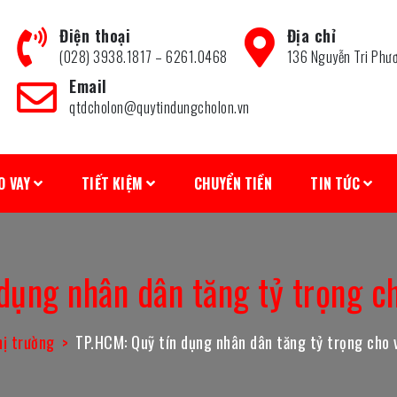
Điện thoại
Địa chỉ
(028) 3938.1817 – 6261.0468
136 Nguyễn Tri Phư
Email
qtdcholon@quytindungcholon.vn
O VAY
TIẾT KIỆM
CHUYỂN TIỀN
TIN TỨC
dụng nhân dân tăng tỷ trọng ch
hị trường
TP.HCM: Quỹ tín dụng nhân dân tăng tỷ trọng cho v