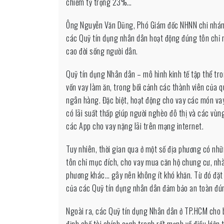
chiếm tỷ trọng 23%…
Ông Nguyễn Văn Dũng, Phó Giám đốc NHNN chi nhánh 
các Quỹ tín dụng nhân dân hoạt động đúng tôn chỉ m
cao đời sống người dân.
Quỹ tín dụng Nhân dân – mô hình kinh tế tập thể t
vốn vay làm ăn, trong bối cảnh các thành viên của q
ngân hàng. Đặc biệt, hoạt động cho vay các món vay 
có lãi suất thấp giúp người nghèo đô thị và các vùn
các App cho vay nặng lãi trên mạng internet.
Tuy nhiên, thời gian qua ở một số địa phương có nhữ
tôn chỉ mục đích, cho vay mua căn hộ chung cư, nhà 
phương khác… gây nên không ít khó khăn. Từ đó đặt 
của các Quỹ tín dụng nhân dân đảm bảo an toàn đún
Ngoài ra, các Quỹ tín dụng Nhân dân ở TP.HCM cho bi
định chế tài chính cạnh tranh rất mạnh về điều kiện