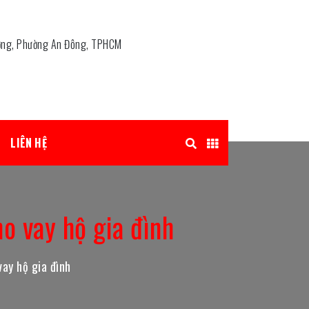
ơng, Phường An Đông, TPHCM
LIÊN HỆ
o vay hộ gia đình
ay hộ gia đình