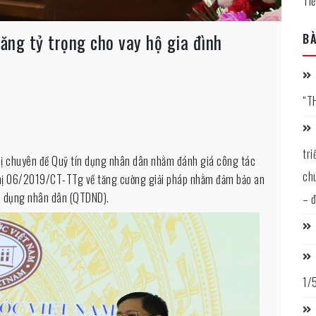
Ti
ăng tỷ trọng cho vay hộ gia đình
BÀ
“T
tr
ị chuyên đề Quỹ tín dụng nhân dân nhằm đánh giá công tác
ch
 thị 06/2019/CT-TTg về tăng cường giải pháp nhằm đảm bảo an
n dụng nhân dân (QTDND).
– 
1/