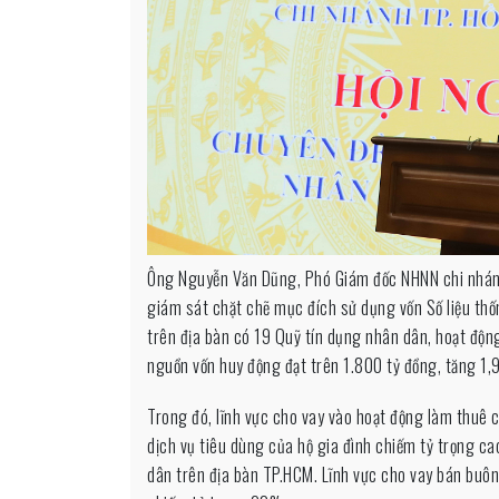
đình
Ông Nguyễn Văn Dũng, Phó Giám đốc NHNN chi nhánh
giám sát chặt chẽ mục đích sử dụng vốn Số liệu th
trên địa bàn có 19 Quỹ tín dụng nhân dân, hoạt độn
nguồn vốn huy động đạt trên 1.800 tỷ đồng, tăng 1
Trong đó, lĩnh vực cho vay vào hoạt động làm thuê c
dịch vụ tiêu dùng của hộ gia đình chiếm tỷ trọng c
dân trên địa bàn TP.HCM. Lĩnh vực cho vay bán buôn 