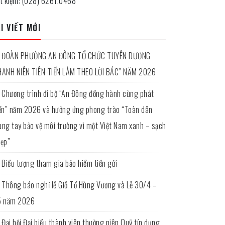
ết kiệm: (028) 6261.0468
I VIẾT MỚI
ĐOÀN PHƯỜNG AN ĐÔNG TỔ CHỨC TUYÊN DƯƠNG
HANH NIÊN TIÊN TIẾN LÀM THEO LỜI BÁC” NĂM 2026
Chương trình đi bộ “An Đông đồng hành cùng phát
iển” năm 2026 và hưởng ứng phong trào “Toàn dân
ung tay bảo vệ môi trường vì một Việt Nam xanh – sạch
đẹp”
Biểu tượng tham gia bảo hiểm tiền gửi
Thông báo nghỉ lễ Giỗ Tổ Hùng Vương và Lễ 30/4 –
5 năm 2026
Đại hội Đại biểu thành viên thường niên Quỹ tín dụng