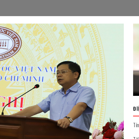
ĐI
Tí