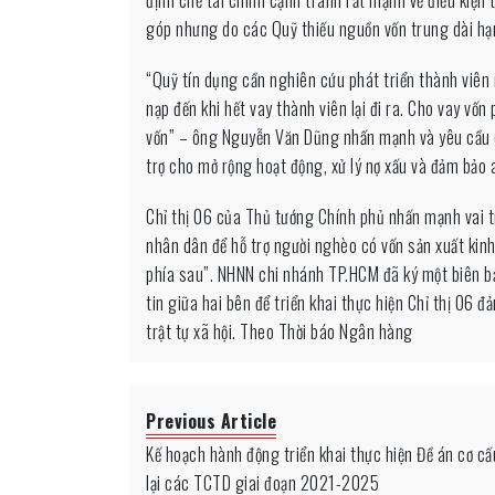
góp nhưng do các Quỹ thiếu nguồn vốn trung dài hạn
“Quỹ tín dụng cần nghiên cứu phát triển thành viên 
nạp đến khi hết vay thành viên lại đi ra. Cho vay vố
vốn” – ông Nguyễn Văn Dũng nhấn mạnh và yêu cầu c
trợ cho mở rộng hoạt động, xử lý nợ xấu và đảm bảo a
Chỉ thị 06 của Thủ tướng Chính phủ nhấn mạnh vai t
nhân dân để hỗ trợ người nghèo có vốn sản xuất kinh
phía sau”. NHNN chi nhánh TP.HCM đã ký một biên b
tin giữa hai bên để triển khai thực hiện Chỉ thị 06
trật tự xã hội. Theo Thời báo Ngân hàng
Previous Article
Kế hoạch hành động triển khai thực hiện Đề án cơ cấ
lại các TCTD giai đoạn 2021-2025