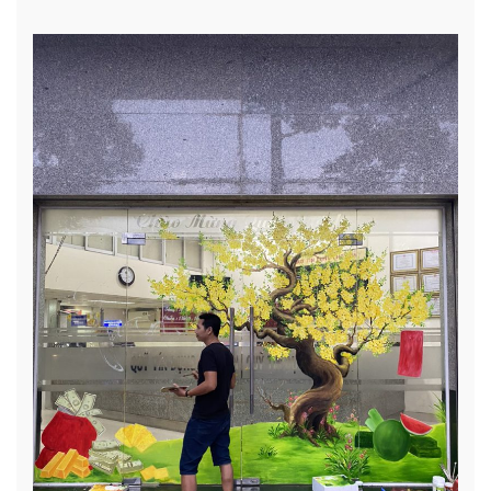
Chợ
Lớn
mừng
Xuân
Ất
Tỵ
2025