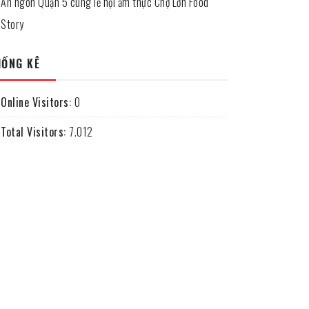
Ăn ngon Quận 5 cùng lễ hội ẩm thực Chợ Lớn Food
Story
HỐNG KÊ
Online Visitors:
0
Total Visitors:
7.012