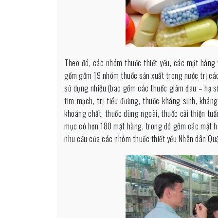
dược
phẩm
thiết
yếu
trên
Theo đó, các nhóm thuốc thiết yếu, các mặt hàng
địa
gồm gồm 19 nhóm thuốc sản xuất trong nước trị các
bàn
sử dụng nhiều (bao gồm các thuốc giảm đau – hạ sốt,
Quận
tim mạch, trị tiểu đường, thuốc kháng sinh, kháng 
5
khoáng chất, thuốc dùng ngoài, thuốc cải thiện tuầ
năm
mục có hơn 180 mặt hàng, trong đó gồm các mặt hà
2023
nhu cầu của các nhóm thuốc thiết yếu Nhân dân Qu
–
2024