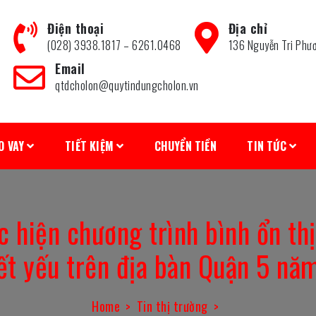
Điện thoại
Địa chỉ
(028) 3938.1817 – 6261.0468
136 Nguyễn Tri Phư
Email
qtdcholon@quytindungcholon.vn
O VAY
TIẾT KIỆM
CHUYỂN TIỀN
TIN TỨC
c hiện chương trình bình ổn t
ết yếu trên địa bàn Quận 5 n
Home
Tin thị trường