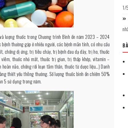
1/
nh
 và lượng thuốc trong Chương trình Bình ổn năm 2023 – 2024
 bệnh thường gặp ở nhiều người, các bệnh mãn tính, có nhu cầu
BÀ
 chống dị ứng, trị tiêu chảy, trị bệnh đau dạ dày, trị ho, thuốc
viêm, thuốc nhỏ mắt, thuốc trị giun, trị thấp khớp, vitamin –
n hoàn não, chống rối loạn tâm thần, thuốc từ dược liệu…) Danh
ng thiết yếu thông thường. Số lượng thuốc bình ổn chiếm 50%
ận 5 sử dụng trong năm.