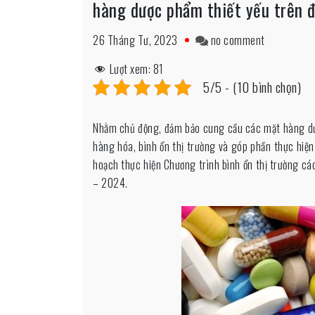
hàng dược phẩm thiết yếu trên 
on
26 Tháng Tư, 2023
no comment
Quận
Lượt xem:
81
5
5/5 - (10 bình chọn)
triển
khai
Nhằm chủ động, đảm bảo cung cầu các mặt hàng dượ
thực
hàng hóa, bình ổn thị trường và góp phần thực hiện
hiện
hoạch thực hiện Chương trình bình ổn thị trường c
chương
– 2024.
trình
bình
ổn
thị
trường
các
mặt
hàng