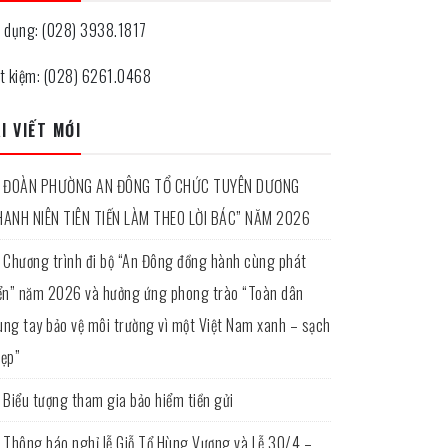
n dụng: (028) 3938.1817
ết kiệm: (028) 6261.0468
I VIẾT MỚI
ĐOÀN PHƯỜNG AN ĐÔNG TỔ CHỨC TUYÊN DƯƠNG
HANH NIÊN TIÊN TIẾN LÀM THEO LỜI BÁC” NĂM 2026
Chương trình đi bộ “An Đông đồng hành cùng phát
iển” năm 2026 và hưởng ứng phong trào “Toàn dân
ung tay bảo vệ môi trường vì một Việt Nam xanh – sạch
đẹp”
Biểu tượng tham gia bảo hiểm tiền gửi
Thông báo nghỉ lễ Giỗ Tổ Hùng Vương và Lễ 30/4 –