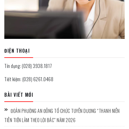
ĐIỆN THOẠI
Tín dụng: (028) 3938.1817
Tiết kiệm: (028) 6261.0468
BÀI VIẾT MỚI
ĐOÀN PHƯỜNG AN ĐÔNG TỔ CHỨC TUYÊN DƯƠNG “THANH NIÊN
TIÊN TIẾN LÀM THEO LỜI BÁC” NĂM 2026