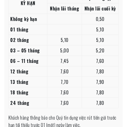
KỲ HẠN
26-
Nhận lãi tháng
Nhận lãi cuối kỳ
05-
Không kỳ hạn
0,50
2023
01 tháng
5,10
02 tháng
5,10
5,10
03 – 05 tháng
5,00
5,20
06 – 11 tháng
7,45
7,60
12 tháng
7,60
7,80
13 tháng
7,70
7,90
18 tháng
7,60
7,80
24 tháng
7,60
7,80
Khách hàng thông báo cho Quỹ tín dụng việc rút tiền gửi trước
hạn tối thiểu trước 01 (một) ngày làm việc.