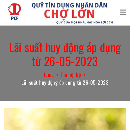
Skip
to
content
Quỹ tín dụng Chợ Lớn
Quỹ của mọi nhà, hài hòa lợi ích
Lãi suất huy động áp dụng
từ 26-05-2023
Home
Tin nội bộ
Lãi suất huy động áp dụng từ 26-05-2023