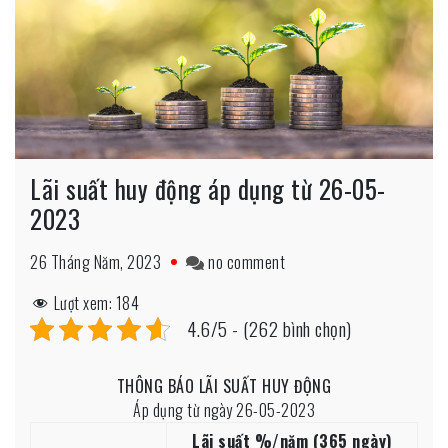
Lãi suất huy động áp dụng từ 26-05-
2023
on
26 Tháng Năm, 2023
no comment
Lãi
Lượt xem:
184
suất
4.6/5 - (262 bình chọn)
huy
động
THÔNG BÁO LÃI SUẤT HUY ĐỘNG
áp
Áp dụng từ ngày 26-05-2023
dụng
Lãi suất %/năm (365 ngày)
từ