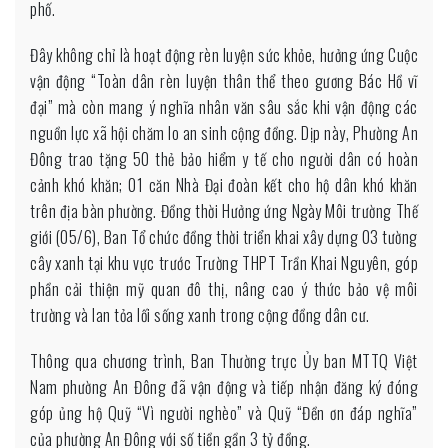
phố.
một
Việt
Đây không chỉ là hoạt động rèn luyện sức khỏe, hưởng ứng Cuộc
Nam
vận động “Toàn dân rèn luyện thân thể theo gương Bác Hồ vĩ
xanh
đại” mà còn mang ý nghĩa nhân văn sâu sắc khi vận động các
–
nguồn lực xã hội chăm lo an sinh cộng đồng. Dịp này, Phường An
sạch
Đông trao tặng 50 thẻ bảo hiểm y tế cho người dân có hoàn
–
cảnh khó khăn; 01 căn Nhà Đại đoàn kết cho hộ dân khó khăn
đẹp”
trên địa bàn phường. Đồng thời Hưởng ứng Ngày Môi trường Thế
giới (05/6), Ban Tổ chức đồng thời triển khai xây dựng 03 tường
cây xanh tại khu vực trước Trường THPT Trần Khai Nguyên, góp
phần cải thiện mỹ quan đô thị, nâng cao ý thức bảo vệ môi
trường và lan tỏa lối sống xanh trong cộng đồng dân cư.
Thông qua chương trình, Ban Thường trực Ủy ban MTTQ Việt
Nam phường An Đông đã vận động và tiếp nhận đăng ký đóng
góp ủng hộ Quỹ “Vì người nghèo” và Quỹ “Đền ơn đáp nghĩa”
của phường An Đông với số tiền gần 3 tỷ đồng.