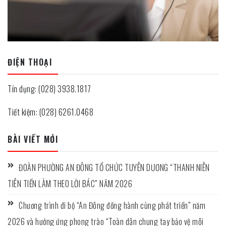
ĐIỆN THOẠI
Tín dụng: (028) 3938.1817
Tiết kiệm: (028) 6261.0468
BÀI VIẾT MỚI
ĐOÀN PHƯỜNG AN ĐÔNG TỔ CHỨC TUYÊN DƯƠNG “THANH NIÊN
TIÊN TIẾN LÀM THEO LỜI BÁC” NĂM 2026
Chương trình đi bộ “An Đông đồng hành cùng phát triển” năm
2026 và hưởng ứng phong trào “Toàn dân chung tay bảo vệ môi