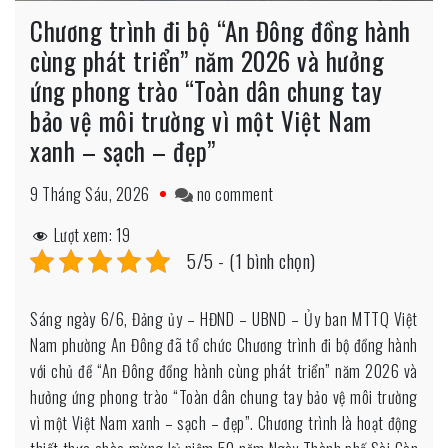
Chương trình đi bộ “An Đông đồng hành
cùng phát triển” năm 2026 và hưởng
ứng phong trào “Toàn dân chung tay
bảo vệ môi trường vì một Việt Nam
xanh – sạch – đẹp”
on
9 Tháng Sáu, 2026
no comment
Chương
Lượt xem:
19
trình
5/5 - (1 bình chọn)
đi
bộ
Sáng ngày 6/6, Đảng ủy – HĐND – UBND – Ủy ban MTTQ Việt
“An
Nam phường An Đông đã tổ chức Chương trình đi bộ đồng hành
Đông
với chủ đề “An Đông đồng hành cùng phát triển” năm 2026 và
đồng
hưởng ứng phong trào “Toàn dân chung tay bảo vệ môi trường
hành
vì một Việt Nam xanh – sạch – đẹp”. Chương trình là hoạt động
cùng