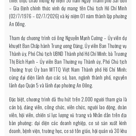
thiết thực chào mừng kỷ niệm 50 năm Ngày Thành phố Sài Gòn
phát
– Gia Định chính thức vinh dự mang tên Chủ tịch Hồ Chí Minh
triển”
(02/7/1976 – 02/7/2026) và kỷ niệm 01 năm thành lập phường
năm
An Đông.
2026
và
Tham dự chương trình có ông Nguyễn Mạnh Cường – Ủy viên dự
hưởng
khuyết Ban Chấp hành Trung ương Đảng, Ủy viên Ban Thường vụ
ứng
Thành ủy, Phó Chủ tịch UBND Thành phố Hồ Chí Minh; bà Trương
phong
Thị Bích Hạnh – Ủy viên Ban Thường vụ Thành ủy, Phó Chủ tịch
trào
Thường trực Ủy ban MTTQ Việt Nam Thành phố Hồ Chí Minh;
“Toàn
cùng đại diện lãnh đạo các sở, ban, ngành thành phố, nguyên
dân
lãnh đạo Quận 5 và lãnh đạo phường An Đông.
chung
tay
Đặc biệt, chương trình đã thu hút trên 2.000 người tham gia là
bảo
cán bộ, đảng viên, công chức, viên chức, người lao động, đoàn
vệ
viên, hội viên, chiến sĩ lực lượng vũ trang và Nhân dân trên địa
môi
bàn phường; đại diện các doanh nghiệp, cơ sở sản xuất kinh
trường
doanh, bệnh viện, trường học, cơ sở tôn giáo, hội quán và 30 khu
vì