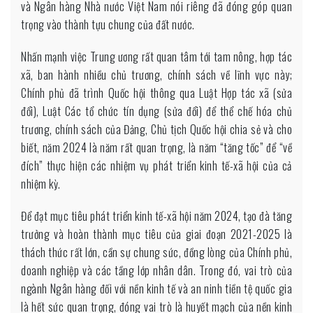
và Ngân hàng Nhà nước Việt Nam nói riêng đã đóng góp quan
trọng vào thành tựu chung của đất nước.
Nhấn mạnh việc Trung ương rất quan tâm tới tam nông, hợp tác
xã, ban hành nhiều chủ trương, chính sách về lĩnh vực này;
Chính phủ đã trình Quốc hội thông qua Luật Hợp tác xã (sửa
đổi), Luật Các tổ chức tín dụng (sửa đổi) để thể chế hóa chủ
trương, chính sách của Đảng, Chủ tịch Quốc hội chia sẻ và cho
biết, năm 2024 là năm rất quan trọng, là năm “tăng tốc” để “về
đích” thực hiện các nhiệm vụ phát triển kinh tế-xã hội của cả
nhiệm kỳ.
Để đạt mục tiêu phát triển kinh tế-xã hội năm 2024, tạo đà tăng
trưởng và hoàn thành mục tiêu của giai đoạn 2021-2025 là
thách thức rất lớn, cần sự chung sức, đồng lòng của Chính phủ,
doanh nghiệp và các tầng lớp nhân dân. Trong đó, vai trò của
ngành Ngân hàng đối với nền kinh tế và an ninh tiền tệ quốc gia
là hết sức quan trọng, đóng vai trò là huyết mạch của nền kinh