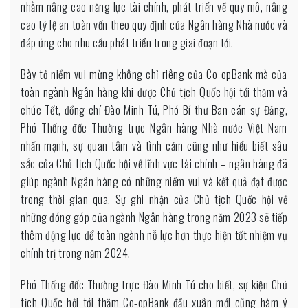
nhằm nâng cao năng lực tài chính, phát triển về quy mô, nâng
cao tỷ lệ an toàn vốn theo quy định của Ngân hàng Nhà nước và
đáp ứng cho nhu cầu phát triển trong giai đoạn tới.
Bày tỏ niềm vui mừng không chỉ riêng của Co-opBank mà của
toàn ngành Ngân hàng khi được Chủ tịch Quốc hội tới thăm và
chúc Tết, đồng chí Đào Minh Tú, Phó Bí thư Ban cán sự Đảng,
Phó Thống đốc Thường trực Ngân hàng Nhà nước Việt Nam
nhấn mạnh, sự quan tâm và tình cảm cũng như hiểu biết sâu
sắc của Chủ tịch Quốc hội về lĩnh vực tài chính – ngân hàng đã
giúp ngành Ngân hàng có những niềm vui và kết quả đạt được
trong thời gian qua. Sự ghi nhận của Chủ tịch Quốc hội về
những đóng góp của ngành Ngân hàng trong năm 2023 sẽ tiếp
thêm động lực để toàn ngành nỗ lực hơn thực hiện tốt nhiệm vụ
chính trị trong năm 2024.
Phó Thống đốc Thường trực Đào Minh Tú cho biết, sự kiện Chủ
tịch Quốc hội tới thăm Co-opBank đầu xuân mới cũng hàm ý