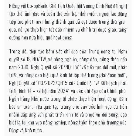
Riêng với Co-opBank, Chủ tịch Quốc hội Vương Đình Huệ đề nghị
tập thể lãnh đạo và toàn thể cán bộ, nhân viên, người lao động
tiếp tục phát huy những thành quả đã đạt được trong thời gian
qua, nỗ lực thực hiện tốt các nhiệm vụ chính trị được giao, tăng
cường hơn nữa hiệu quả hoạt động.
Trong đó, tiếp tục bám sát chỉ đạo của Trung ương tại Nghị
quyết số 19-NQ/TW, về nông nghiệp, nông dân, nông thôn đến
năm 2030, Nghị Quyết số 20/NQ-TW “về tiếp tục đổi mới, phát
triển và nâng cao hiệu quả kinh tế tập thể trong giai đoạn mới”,
Nghị Quyết số 103/2023/QH15 của Quốc hội “về Kế hoạch phát
triển kinh tế – xã hội năm 2024” và các chỉ đạo của Chính phủ,
Ngân hàng Nhà nước trong tổ chức thực hiện hoạt động, đảm
bảo an toàn, hiệu quả; tập trung cho vay các lĩnh vực ưu tiên
nhằm đáp ứng vốn phát triển kinh tế và phục vụ đời sống, đặc
biệt là tại khu vực nông nghiệp, nông thôn theo chủ trương của
Đảng và Nhà nước.