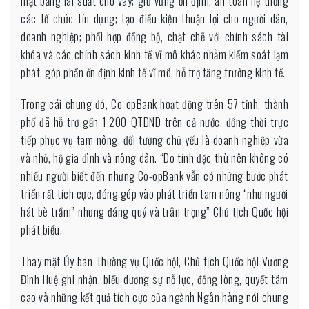
mặt bằng lãi suất cho vay; giữ vững ổn định, an toàn hệ thống
các tổ chức tín dụng; tạo điều kiện thuận lợi cho người dân,
doanh nghiệp; phối hợp đồng bộ, chặt chẽ với chính sách tài
khóa và các chính sách kinh tế vĩ mô khác nhằm kiểm soát lạm
phát, góp phần ổn định kinh tế vĩ mô, hỗ trợ tăng trưởng kinh tế.
Trong cái chung đó, Co-opBank hoạt động trên 57 tỉnh, thành
phố đã hỗ trợ gần 1.200 QTDND trên cả nước, đồng thời trực
tiếp phục vụ tam nông, đối tượng chủ yếu là doanh nghiệp vừa
và nhỏ, hộ gia đình và nông dân. “Do tính đặc thù nên không có
nhiều người biết đến nhưng Co-opBank vẫn có những bước phát
triển rất tích cực, đóng góp vào phát triển tam nông “như người
hát bè trầm” nhưng đáng quý và trân trọng” Chủ tịch Quốc hội
phát biểu.
Thay mặt Ủy ban Thường vụ Quốc hội, Chủ tịch Quốc hội Vương
Đình Huệ ghi nhận, biểu dương sự nỗ lực, đồng lòng, quyết tâm
cao và những kết quả tích cực của ngành Ngân hàng nói chung