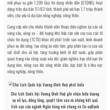
mối phục vụ gần 1.200 Quỹ tín dụng nhân dân (QTDND), hoạt
động trên địa bàn 57/63 tỉnh, thành phố với hơn 1,7 triệu thành
viên, chủ yếu là địa bàn nông nghiệp, nông thôn;
Cung cấp vốn cho nhiều thành viên thuộc diện nghèo tại các xã
vùng sâu, vùng xa – đối tượng khó tiếp cận vốn vay của các tổ
chức tín dụng (TCTD) khác để phát triển sản xuất, kinh doanh
phục vụ đời sống, tạo công ăn việc làm, góp phần tạo ra của cải
vật chất cho xã hội, tăng trưởng kinh tế đất nước, góp phần
quan trọng vào công cuộc xóa đói, giảm nghèo, hạn chế nạn tín
dụng đen, nâng cao đời sống nhân dân, đặc biệt là ở khu vực
nông nghiệp, nông thôn.
Chủ tịch Quốc hội Vương Đình Huệ ghi nhận biểu dương
sự nỗ lực, đồng lòng, quyết tâm cao và những kết quả
tích cực của ngành Ngân hàng nói chung và Co-opBank