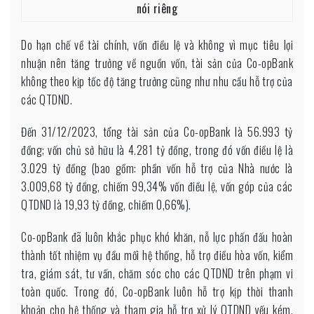
nói riêng
Do hạn chế về tài chính, vốn điều lệ và không vì mục tiêu lợi
nhuận nên tăng trưởng về nguồn vốn, tài sản của Co-opBank
không theo kịp tốc độ tăng trưởng cũng như nhu cầu hỗ trợ của
các QTDND.
Đến 31/12/2023, tổng tài sản của Co-opBank là 56.993 tỷ
đồng; vốn chủ sở hữu là 4.281 tỷ đồng, trong đó vốn điều lệ là
3.029 tỷ đồng (bao gồm: phần vốn hỗ trợ của Nhà nước là
3.009,68 tỷ đồng, chiếm 99,34% vốn điều lệ, vốn góp của các
QTDND là 19,93 tỷ đồng, chiếm 0,66%).
Co-opBank đã luôn khắc phục khó khăn, nỗ lực phấn đấu hoàn
thành tốt nhiệm vụ đầu mối hệ thống, hỗ trợ điều hòa vốn, kiểm
tra, giám sát, tư vấn, chăm sóc cho các QTDND trên phạm vi
toàn quốc. Trong đó, Co-opBank luôn hỗ trợ kịp thời thanh
khoản cho hệ thống và tham gia hỗ trợ xử lý QTDND yếu kém,