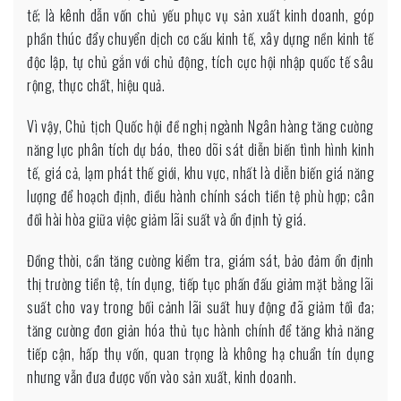
tế; là kênh dẫn vốn chủ yếu phục vụ sản xuất kinh doanh, góp
phần thúc đẩy chuyển dịch cơ cấu kinh tế, xây dựng nền kinh tế
độc lập, tự chủ gắn với chủ động, tích cực hội nhập quốc tế sâu
rộng, thực chất, hiệu quả.
Vì vậy, Chủ tịch Quốc hội đề nghị ngành Ngân hàng tăng cường
năng lực phân tích dự báo, theo dõi sát diễn biến tình hình kinh
tế, giá cả, lạm phát thế giới, khu vực, nhất là diễn biến giá năng
lượng để hoạch định, điều hành chính sách tiền tệ phù hợp; cân
đối hài hòa giữa việc giảm lãi suất và ổn định tỷ giá.
Đồng thời, cần tăng cường kiểm tra, giám sát, bảo đảm ổn định
thị trường tiền tệ, tín dụng, tiếp tục phấn đấu giảm mặt bằng lãi
suất cho vay trong bối cảnh lãi suất huy động đã giảm tối đa;
tăng cường đơn giản hóa thủ tục hành chính để tăng khả năng
tiếp cận, hấp thụ vốn, quan trọng là không hạ chuẩn tín dụng
nhưng vẫn đưa được vốn vào sản xuất, kinh doanh.