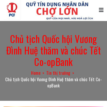
Skip
to
content
Quỹ tín dụng Chợ Lớn
Quỹ của mọi nhà, hài hòa lợi ích
Chủ tịch Quốc hội Vương
Đình Huệ thăm và chúc Tết
Co-opBank
Home
Tin thị trường
Chủ tịch Quốc hội Vương Đình Huệ thăm và chúc Tết Co-
opBank