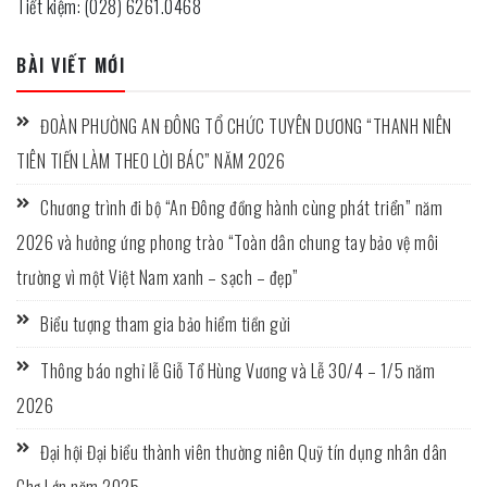
Tiết kiệm: (028) 6261.0468
BÀI VIẾT MỚI
ĐOÀN PHƯỜNG AN ĐÔNG TỔ CHỨC TUYÊN DƯƠNG “THANH NIÊN
TIÊN TIẾN LÀM THEO LỜI BÁC” NĂM 2026
Chương trình đi bộ “An Đông đồng hành cùng phát triển” năm
2026 và hưởng ứng phong trào “Toàn dân chung tay bảo vệ môi
trường vì một Việt Nam xanh – sạch – đẹp”
Biểu tượng tham gia bảo hiểm tiền gửi
Thông báo nghỉ lễ Giỗ Tổ Hùng Vương và Lễ 30/4 – 1/5 năm
2026
Đại hội Đại biểu thành viên thường niên Quỹ tín dụng nhân dân