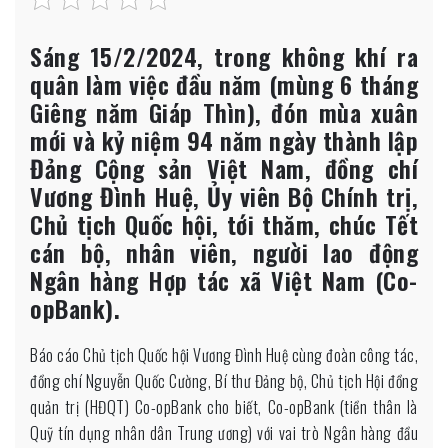
Quốc
hội
Sáng 15/2/2024, trong không khí ra
Vương
quân làm việc đầu năm (mùng 6 tháng
Đình
Giêng năm Giáp Thìn), đón mùa xuân
Huệ
mới và kỷ niệm 94 năm ngày thành lập
thăm
Đảng Cộng sản Việt Nam, đồng chí
và
Vương Đình Huệ, Ủy viên Bộ Chính trị,
chúc
Tết
Chủ tịch Quốc hội, tới thăm, chúc Tết
Co-
cán bộ, nhân viên, người lao động
opBank
Ngân hàng Hợp tác xã Việt Nam (Co-
opBank).
Báo cáo Chủ tịch Quốc hội Vương Đình Huệ cùng đoàn công tác,
đồng chí Nguyễn Quốc Cường, Bí thư Đảng bộ, Chủ tịch Hội đồng
quản trị (HĐQT) Co-opBank cho biết, Co-opBank (tiền thân là
Quỹ tín dụng nhân dân Trung ương) với vai trò Ngân hàng đầu