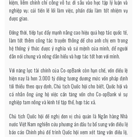
kiệm, liêm chính chí công vô tư; đi sâu vào học tập lý luận và
nghiệp vụ; cải tiến lề lối làm việc, phấn đấu làm tốt nhiệm vụ
được giao.
Đồng thời, tiếp tục đẩy mạnh nâng cao hiệu quả hợp tác quốc tế,
làm tốt thêm công tác truyền thông để cho anh chị em trong
hệ thống ý thức được ý nghĩa và sứ mệnh của mình, để người
dân nói chung và nông dân hiểu và hợp tác tốt hơn với mình.
Với năng lực tài chính của Co-opBank còn hạn chế, vốn điều lệ
hiện nay là hơn 3.000 tỷ đồng tương đương mức vốn pháp định
tối thiểu theo quy định, Chủ tịch Quốc hội cho biết, Quốc hội và
cá nhân ông ủng hộ việc cần tăng vốn cho Co-opBank vì sự
nghiệp tam nông và kinh tế tập thể, hợp tác xã.
Chủ tịch Quốc hội đề nghị đơn vị chủ quản là Ngân hàng Nhà
nước Việt Nam nghiên cứu phương án đầu tư bổ sung vốn điều lệ
báo cáo Chính phủ để trình Quốc hội xem xét tăng vốn điều lệ,