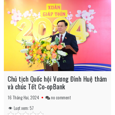
Chủ tịch Quốc hội Vương Đình Huệ thăm
và chúc Tết Co-opBank
on
16 Tháng Hai, 2024
no comment
Chủ
Lượt xem:
57
tịch